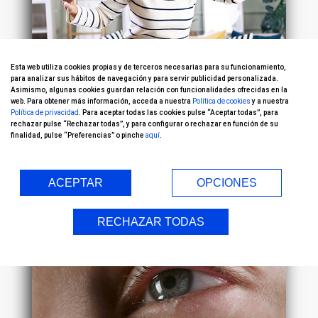
Esta web utiliza cookies propias y de terceros necesarias para su funcionamiento,
para analizar sus hábitos de navegación y para servir publicidad personalizada.
Mareos y visión borrosa: ¿cuándo
Asimismo, algunas cookies guardan relación con funcionalidades ofrecidas en la
web. Para obtener más información, acceda a nuestra
Política de cookies
y a nuestra
debes acudir al oftalmólogo?
Política de privacidad
. Para aceptar todas las cookies pulse “Aceptar todas”, para
rechazar pulse “Rechazar todas”, y para configurar o rechazar en función de su
Enfermedades oculares
finalidad, pulse “Preferencias” o pinche
aquí
.
09/03/2026
ACEPTAR
OPCIONES
RECHAZAR TODAS