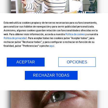
Esta web utiliza cookies propias y de terceros necesarias para su funcionamiento,
para analizar sus hábitos de navegación y para servir publicidad personalizada.
Mareos y visión borrosa: ¿cuándo
Asimismo, algunas cookies guardan relación con funcionalidades ofrecidas en la
web. Para obtener más información, acceda a nuestra
Política de cookies
y a nuestra
debes acudir al oftalmólogo?
Política de privacidad
. Para aceptar todas las cookies pulse “Aceptar todas”, para
rechazar pulse “Rechazar todas”, y para configurar o rechazar en función de su
Enfermedades oculares
finalidad, pulse “Preferencias” o pinche
aquí
.
09/03/2026
ACEPTAR
OPCIONES
RECHAZAR TODAS