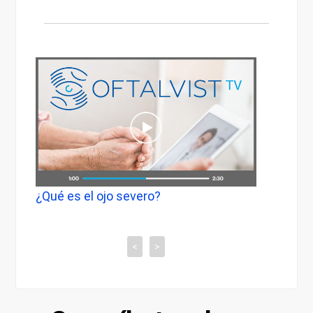
on
¿Qué es el ojo severo?
Ojo S
luz p
<
>