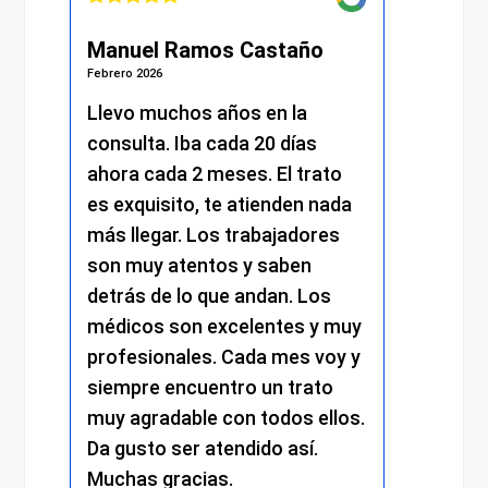
Manuel Ramos Castaño
Juli
Febrero 2026
Febrero 
s.
Llevo muchos años en la
He re
consulta. Iba cada 20 días
excel
.
ahora cada 2 meses. El trato
momen
es exquisito, te atienden nada
me at
más llegar. Los trabajadores
amabi
son muy atentos y saben
y el 
detrás de lo que andan. Los
mantu
médicos son excelentes y muy
trato
profesionales. Cada mes voy y
respe
siempre encuentro un trato
compr
muy agradable con todos ellos.
cada 
Da gusto ser atendido así.
exper
Muchas gracias.
recom