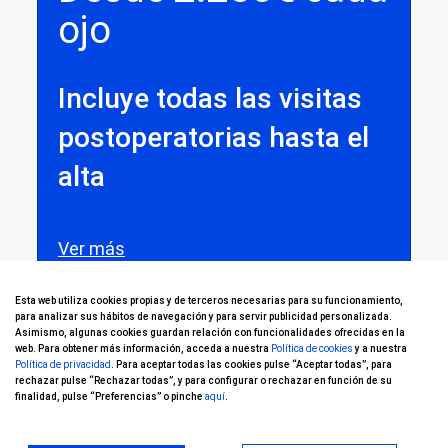
ojo
Incluye todas las visitas
postoperatorias hasta el
alta
Ver más
Esta web utiliza cookies propias y de terceros necesarias para su funcionamiento,
para analizar sus hábitos de navegación y para servir publicidad personalizada.
Asimismo, algunas cookies guardan relación con funcionalidades ofrecidas en la
Financiación hasta en 36 meses sin intereses
web. Para obtener más información, acceda a nuestra
Política de cookies
y a nuestra
Política de privacidad
. Para aceptar todas las cookies pulse “Aceptar todas”, para
rechazar pulse “Rechazar todas”, y para configurar o rechazar en función de su
finalidad, pulse “Preferencias” o pinche
aquí
.
375
6 meses
€ / mes