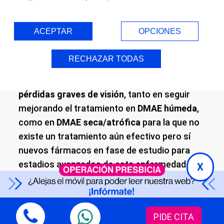
visual de vida de estos pacientes.
ACEPTAR
OPCIONES
El objetivo de estos ensayos, en los que
participamos con laboratorios de EEUU, es
RECHAZAR TODAS
averiguar las posibilidades de curación de
este tipo de enfermedades que causan
pérdidas graves de visión
, tanto en seguir
mejorando el tratamiento en
DMAE húmeda
,
como en
DMAE seca/atrófica
para la que no
existe un tratamiento aún efectivo pero sí
nuevos fármacos en fase de estudio para
estadios avanzados de esta enfermedad.
X
Existen dos tipos de degeneración macular:
húmeda y seca
.
PIDE CITA