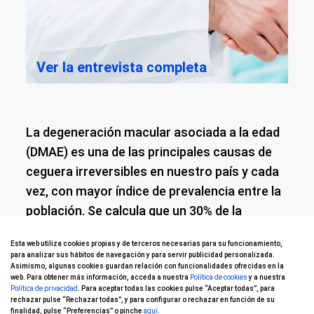
Ver la entrevista completa
La degeneración macular asociada a la edad
(DMAE) es una de las principales causas de
ceguera irreversibles en nuestro país y cada
vez, con mayor índice de prevalencia entre la
población. Se calcula que un 30% de la
población mayor de 65 años ya tiene algún
Esta web utiliza cookies propias y de terceros necesarias para su funcionamiento,
grado de maculopatía asociada a la edad y,
para analizar sus hábitos de navegación y para servir publicidad personalizada.
con más de 75 años, hasta el 4% padece
Asimismo, algunas cookies guardan relación con funcionalidades ofrecidas en la
web. Para obtener más información, acceda a nuestra
Política de cookies
y a nuestra
alguna de las formas de maculopatía más
Política de privacidad
. Para aceptar todas las cookies pulse “Aceptar todas”, para
rechazar pulse “Rechazar todas”, y para configurar o rechazar en función de su
severas, una situación que altera la calidad
finalidad, pulse “Preferencias” o pinche
aquí
.