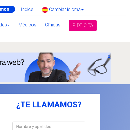
amos
Índice
Cambiar idioma
ades
Médicos
Clínicas
PIDE CITA
X
¿TE LLAMAMOS?