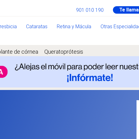
Te llam
901 010 190
resbicia
Cataratas
Retina y Mácula
Otras Especialid
plante de córnea
Queratoprótesis