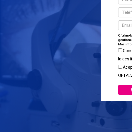
Oftalmolo
gestiona
Más info
Cons
la gest
Acept
OFTAL