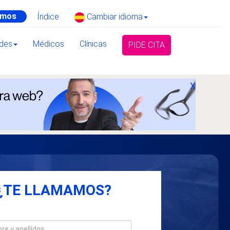
amos
Índice
Cambiar idioma
ades
Médicos
Clínicas
PIDE CITA
X
¿TE LLAMAMOS?