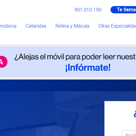
Te llam
901 010 190
resbicia
Cataratas
Retina y Mácula
Otras Especialid