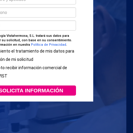
gía Vistahermosa, S.L. tratará sus datos para
r su solicitud, con base en su consentimiento.
rmación en nuestra
Política de Privacidad
.
iento el tratamiento de mis datos para
ión de mi solicitud
o recibir información comercial de
VIST