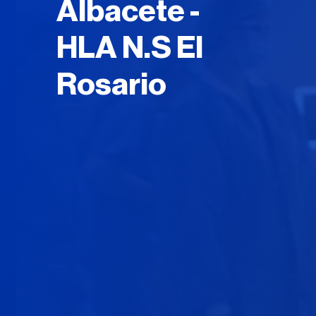
Albacete -
HLA N.S El
Rosario