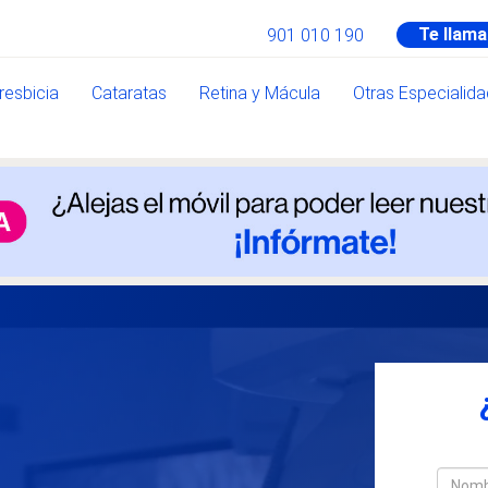
Te llam
901 010 190
resbicia
Cataratas
Retina y Mácula
Otras Especialid