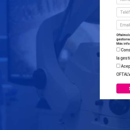
Oftalmolo
gestiona
Más info
Cons
la gest
Acept
OFTAL