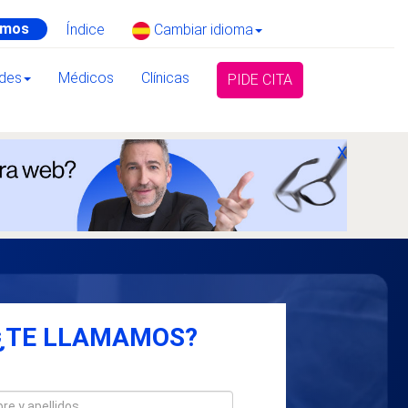
amos
Índice
Cambiar idioma
ades
Médicos
Clínicas
PIDE CITA
X
¿TE LLAMAMOS?