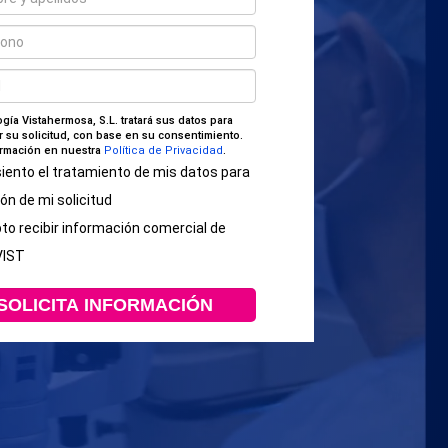
gía Vistahermosa, S.L. tratará sus datos para
r su solicitud, con base en su consentimiento.
rmación en nuestra
Política de Privacidad
.
iento el tratamiento de mis datos para
ión de mi solicitud
o recibir información comercial de
VIST