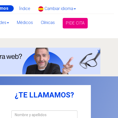
amos
Índice
Cambiar idioma
ades
Médicos
Clínicas
PIDE CITA
X
¿TE LLAMAMOS?