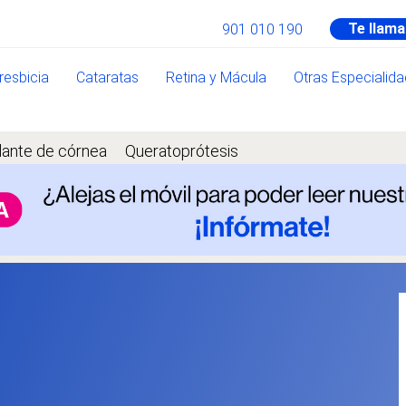
Te llam
901 010 190
resbicia
Cataratas
Retina y Mácula
Otras Especialid
lante de córnea
Queratoprótesis