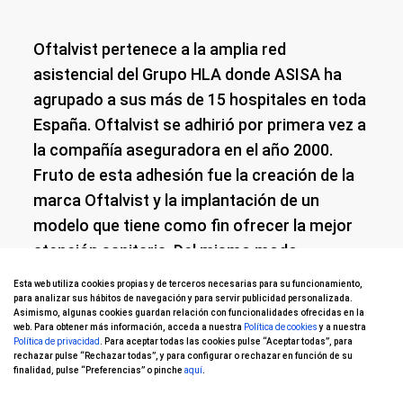
Oftalvist pertenece a la amplia red
asistencial del Grupo HLA donde ASISA ha
agrupado a sus más de 15 hospitales en toda
España. Oftalvist se adhirió por primera vez a
la compañía aseguradora en el año 2000.
Fruto de esta adhesión fue la creación de la
marca Oftalvist y la implantación de un
modelo que tiene como fin ofrecer la mejor
atención sanitaria. Del mismo modo,
Oftalvist también presta servicio
Esta web utiliza cookies propias y de terceros necesarias para su funcionamiento,
oftalmológico en la mayor parte de los
para analizar sus hábitos de navegación y para servir publicidad personalizada.
Asimismo, algunas cookies guardan relación con funcionalidades ofrecidas en la
centros del grupo IMED Hospitales.
web. Para obtener más información, acceda a nuestra
Política de cookies
y a nuestra
Política de privacidad
. Para aceptar todas las cookies pulse “Aceptar todas”, para
rechazar pulse “Rechazar todas”, y para configurar o rechazar en función de su
finalidad, pulse “Preferencias” o pinche
aquí
.
Por tanto, con el objetivo de rodear en todas
nuestras cirugías al paciente con las