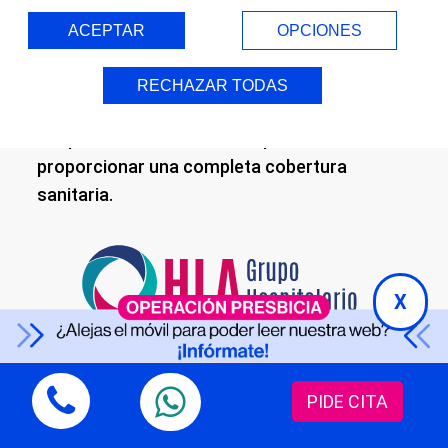
condiciones más exigentes en materia de
ACEPTAR
OPCIONES
seguridad y bienestar, en Oftalvist somos
responsables del servicio médico-quirúrgico
RECHAZAR TODAS
de oftalmología de estos centros
hospitalarios de referencia para
proporcionar una completa cobertura
sanitaria.
X
PIDE CITA