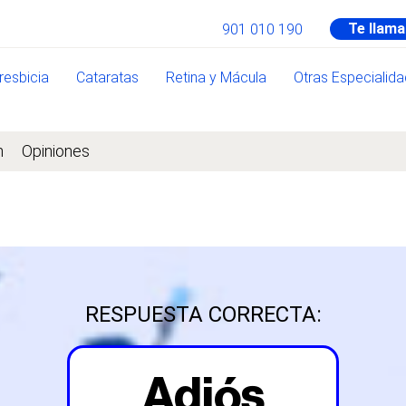
Te llam
901 010 190
resbicia
Cataratas
Retina y Mácula
Otras Especialid
n
Opiniones
RESPUESTA CORRECTA:
Adiós