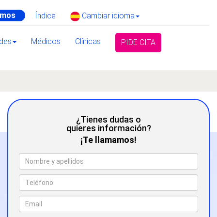
amos
Índice
Cambiar idioma
ades
Médicos
Clínicas
PIDE CITA
¿Tienes dudas o
quieres información?
¡Te llamamos!