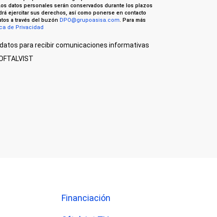
Los datos personales serán conservados durante los plazos
odrá ejercitar sus derechos, así como ponerse en contacto
tos a través del buzón
DPO@grupoasisa.com
. Para más
ica de Privacidad
datos para recibir comunicaciones informativas
e OFTALVIST
Financiación