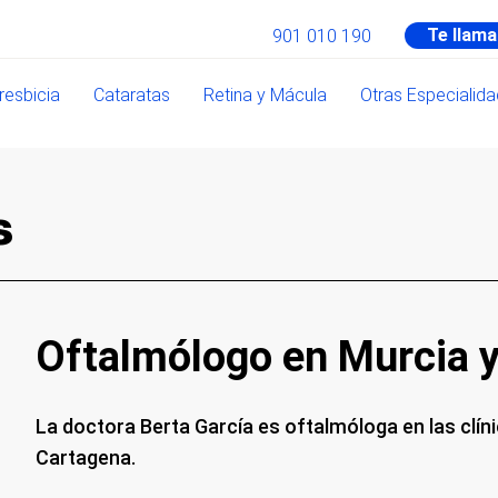
Te llam
901 010 190
resbicia
Cataratas
Retina y Mácula
Otras Especialid
s
Oftalmólogo en Murcia 
La doctora Berta García es oftalmóloga en las clíni
Cartagena.