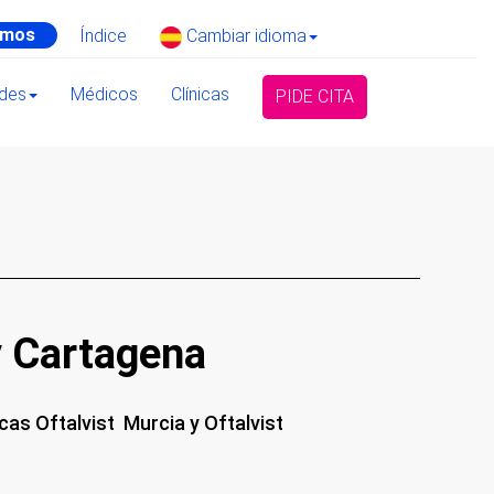
amos
Índice
Cambiar idioma
ades
Médicos
Clínicas
PIDE CITA
y Cartagena
cas Oftalvist Murcia y Oftalvist