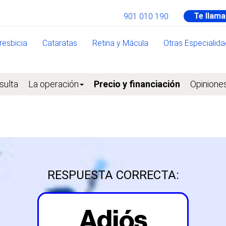
Te llam
901 010 190
resbicia
Cataratas
Retina y Mácula
Otras Especialid
sulta
La operación
Precio y financiación
Opinione
RESPUESTA CORRECTA:
Adiós