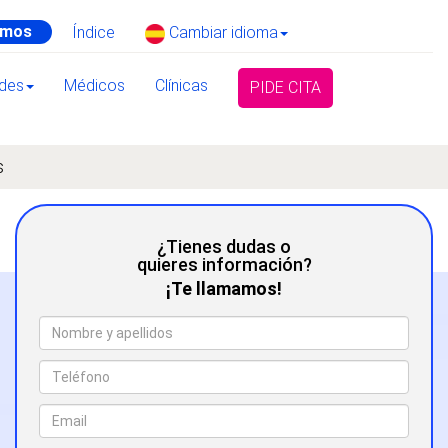
amos
Índice
Cambiar idioma
ades
Médicos
Clínicas
PIDE CITA
s
¿Tienes dudas o
quieres información?
¡Te llamamos!