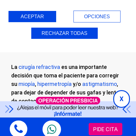
operación de miopía,
ACEPTAR
OPCIONES
hipermetropía y/o
astigmatismo?
RECHAZAR TODAS
La
cirugía refractiva
es una importante
decisión que toma el paciente para corregir
su
miopía
,
hipermetropía
y/o
astigmatismo
,
para dejar de depender de sus gafas y lentes
X
de contacto.
En todos nuestros centros ofrecemos la
posibilidad de operarse los ojos con
PIDE CITA
tecnología láser de femtosegundo