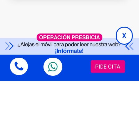
X
Suscríbete a la
PIDE CITA
Newsletter
¿Quieres conocer
lo último
en las técnicas
más avanzadas y consejos para el
cuidado de
tus ojos
?