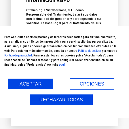
Información RGPD
Oftalmología Vistahermosa, S.L., como
Responsable del Tratamiento, tratará sus datos
con la finalidad de gestionar y dar respuesta a su
solicitud. La base legal para el tratamiento de sus
datos se encuentra en el consentimiento. Los
datos personales serán conservados durante los
plazos previstos en la normativa de aplicación.
Esta web utiliza cookies propias y de terceros necesarias para su funcionamiento,
Podrá ejercitar sus derechos, así como ponerse
para analizar sus hábitos de navegación y para servir publicidad personalizada.
en contacto con nuestro Delegado de Protección
Asimismo, algunas cookies guardan relación con funcionalidades ofrecidas en la
de Datos a través del buzón
web. Para obtener más información, acceda a nuestra
Política de cookies
y a nuestra
DPO@grupoasisa.com
. Para más información
Política de privacidad
. Para aceptar todas las cookies pulse “Aceptar todas”, para
puede consultar nuestra
Política de Privacidad
.
rechazar pulse “Rechazar todas”, y para configurar o rechazar en función de su
finalidad, pulse “Preferencias” o pinche
aquí
.
Consiento el tratamiento de mis datos
para la gestión de mi solicitud
ACEPTAR
OPCIONES
Acepto recibir información comercial
de OFTALVIST
RECHAZAR TODAS