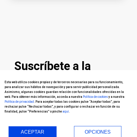
Suscríbete a la
Newsletter
Esta web utiliza cookies propias y de terceros necesarias para su funcionamiento,
para analizar sus hábitos de navegación y para servir publicidad personalizada.
Asimismo, algunas cookies guardan relación con funcionalidades ofrecidas en la
web. Para obtener más información, acceda a nuestra
Política de cookies
y a nuestra
Política de privacidad
. Para aceptar todas las cookies pulse “Aceptar todas”, para
rechazar pulse “Rechazar todas”, y para configurar o rechazar en función de su
¿Quieres conocer
lo último
en las técnicas
finalidad, pulse “Preferencias” o pinche
aquí
.
más avanzadas y consejos para el
cuidado de
tus ojos
?
ACEPTAR
OPCIONES