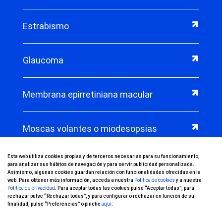
Estrabismo
Glaucoma
Membrana epirretiniana macular
Moscas volantes o miodesopsias
Esta web utiliza cookies propias y de terceros necesarias para su funcionamiento,
Oclusión venosa
para analizar sus hábitos de navegación y para servir publicidad personalizada.
Asimismo, algunas cookies guardan relación con funcionalidades ofrecidas en la
web. Para obtener más información, acceda a nuestra
Política de cookies
y a nuestra
Política de privacidad
. Para aceptar todas las cookies pulse “Aceptar todas”, para
Oftalmología pediátrica
rechazar pulse “Rechazar todas”, y para configurar o rechazar en función de su
finalidad, pulse “Preferencias” o pinche
aquí
.