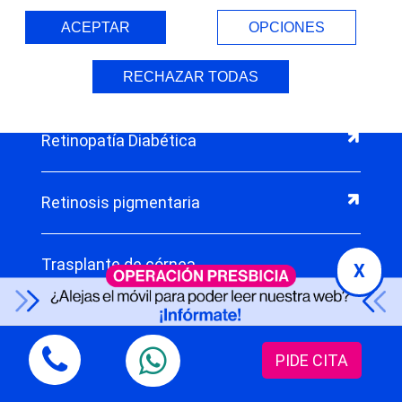
Queratocono
ACEPTAR
OPCIONES
Retina y mácula
RECHAZAR TODAS
Retinopatía Diabética
Retinosis pigmentaria
Trasplante de córnea
X
Desprendimiento de retina
PIDE CITA
Estrabismo infantil