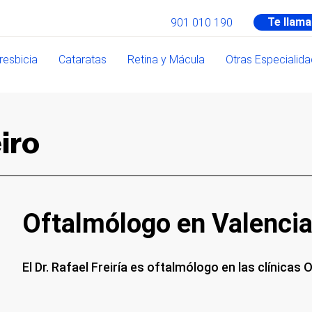
Te llam
901 010 190
resbicia
Cataratas
Retina y Mácula
Otras Especialid
eiro
Oftalmólogo en Valenci
El Dr. Rafael Freiría es oftalmólogo en las clínicas 