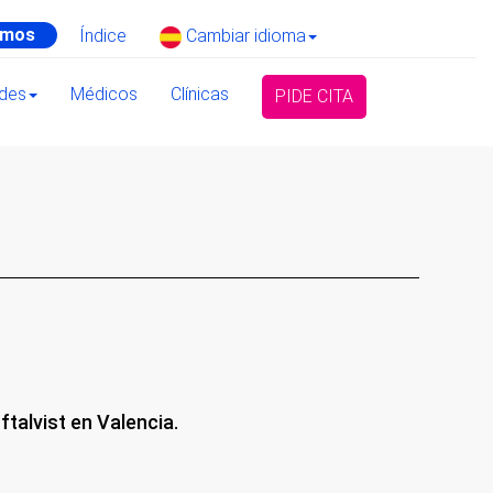
amos
Índice
Cambiar idioma
ades
Médicos
Clínicas
PIDE CITA
a
Oftalvist en Valencia.