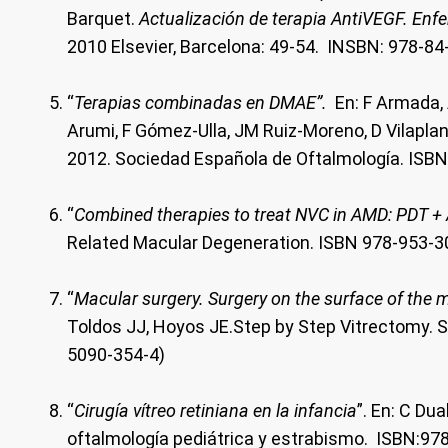
Barquet.
Actualización de terapia AntiVEGF. Enfe
2010 Elsevier, Barcelona: 49-54. INSBN: 978-8
“
Terapias combinadas en DMAE”.
En: F Armada, 
Arumi, F Gómez-Ulla, JM Ruiz-Moreno, D Vilaplana
2012. Sociedad Española de Oftalmología. ISB
“
Combined therapies to treat NVC in AMD: PDT +
Related Macular Degeneration. ISBN 978-953-3
“
Macular surgery. Surgery on the surface of the 
Toldos JJ, Hoyos JE.Step by Step Vitrectomy. S
5090-354-4)
“
Cirugía vítreo retiniana en la infancia
”. En: C Du
oftalmología pediátrica y estrabismo. ISBN:97