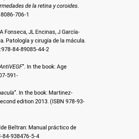
rmedades de la retina y coroides
.
4-8086-706-1
A Fonseca, JL Encinas, J García-
. Patología y cirugía de la mácula.
N:978-84-89085-44-2
 AntiVEGF
”. In the book: Age
07-591-
macula
”. In the book: Martinez-
econd edition 2013. (ISBN 978-93-
alde Beltran: Manual práctico de
8-84-938476-5-4