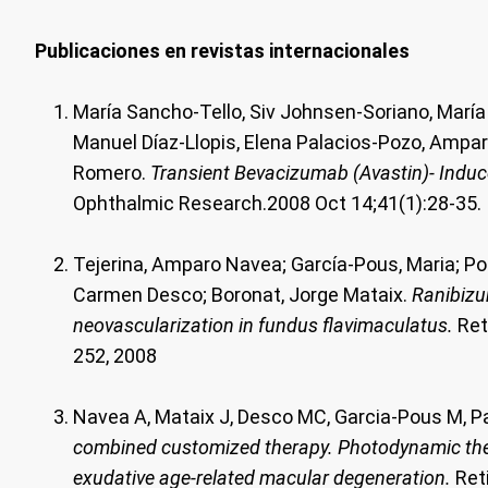
Publicaciones en revistas internacionales
María Sancho-Tello, Siv Johnsen-Soriano, María
Manuel Díaz-Llopis, Elena Palacios-Pozo, Ampar
Romero.
Transient Bevacizumab (Avastin)- Induce
Ophthalmic Research.2008 Oct 14;41(1):28-35.
Tejerina, Amparo Navea; García-Pous, Maria; Po
Carmen Desco; Boronat, Jorge Mataix.
Ranibizu
neovascularization in fundus flavimaculatus.
Ret
252, 2008
Navea A, Mataix J, Desco MC, Garcia-Pous M, P
combined customized therapy. Photodynamic th
exudative age-related macular degeneration.
Reti