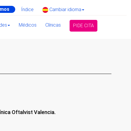
amos
Índice
Cambiar idioma
ades
Médicos
Clínicas
PIDE CITA
a
nica Oftalvist Valencia.