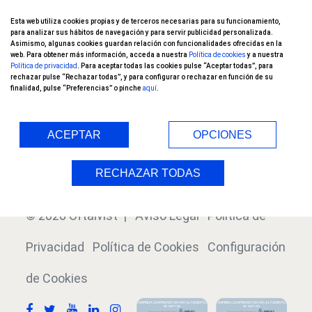
Oftalvist TV
Esta web utiliza cookies propias y de terceros necesarias para su funcionamiento,
Nuestros pacientes opinan
para analizar sus hábitos de navegación y para servir publicidad personalizada.
Asimismo, algunas cookies guardan relación con funcionalidades ofrecidas en la
web. Para obtener más información, acceda a nuestra
Política de cookies
y a nuestra
Ensayos Clínicos
Política de privacidad
. Para aceptar todas las cookies pulse “Aceptar todas”, para
rechazar pulse “Rechazar todas”, y para configurar o rechazar en función de su
finalidad, pulse “Preferencias” o pinche
aquí
.
Blog
Índice
ACEPTAR
OPCIONES
RECHAZAR TODAS
© 2026 Oftalvist |
Aviso Legal
Política de
Privacidad
Política de Cookies
Configuración
de Cookies