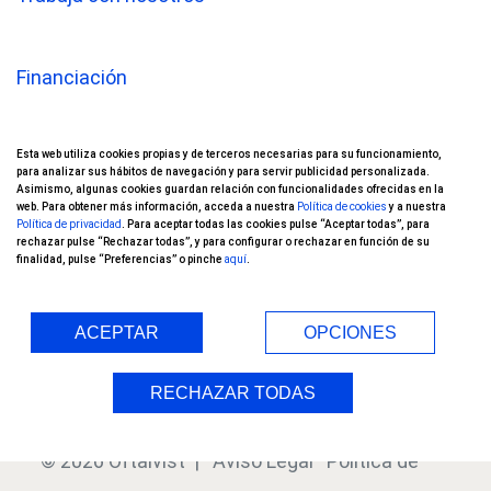
Financiación
Oftalvist TV
Esta web utiliza cookies propias y de terceros necesarias para su funcionamiento,
Nuestros pacientes opinan
para analizar sus hábitos de navegación y para servir publicidad personalizada.
Asimismo, algunas cookies guardan relación con funcionalidades ofrecidas en la
web. Para obtener más información, acceda a nuestra
Política de cookies
y a nuestra
Ensayos Clínicos
Política de privacidad
. Para aceptar todas las cookies pulse “Aceptar todas”, para
rechazar pulse “Rechazar todas”, y para configurar o rechazar en función de su
finalidad, pulse “Preferencias” o pinche
aquí
.
Blog
Índice
ACEPTAR
OPCIONES
RECHAZAR TODAS
© 2026 Oftalvist |
Aviso Legal
Política de