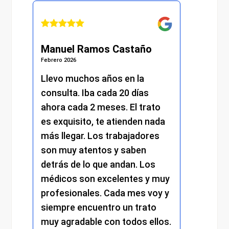
Manuel Ramos Castaño
Juli
Febrero 2026
Febrero 
s.
Llevo muchos años en la
He re
consulta. Iba cada 20 días
excel
.
ahora cada 2 meses. El trato
momen
es exquisito, te atienden nada
me at
más llegar. Los trabajadores
amabi
son muy atentos y saben
y el 
detrás de lo que andan. Los
mantu
médicos son excelentes y muy
trato
profesionales. Cada mes voy y
respe
siempre encuentro un trato
compr
muy agradable con todos ellos.
cada 