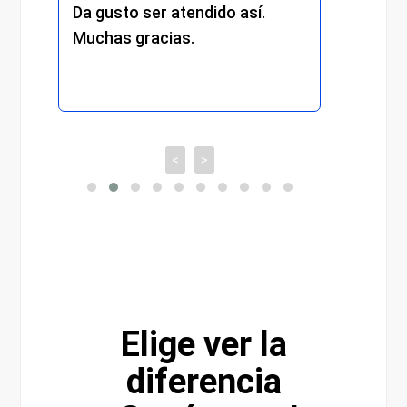
Da gusto ser atendido así.
exper
Muchas gracias.
recom
<
>
Elige ver la
diferencia