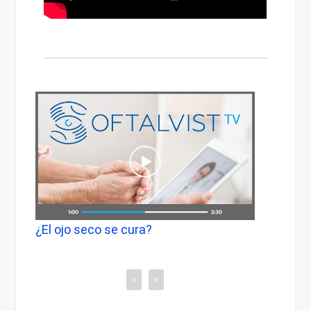
on
¿El ojo seco se cura?
Ojo S
luz p
<
>