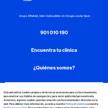
·
Grupo Oftalvist, líder indiscutible en Cirugía ocular láser.
901 010 190
Encuentra tu clínica
¿Quiénes somos?
¡Conoce nuestro
Esta web utiliza cookies propias y de terceros necesarias para su funcionamiento,
para analizar sus hábitos de navegación y para servir publicidad personalizada.
canal de YouTube!
Asimismo, algunas cookies guardan relación con funcionalidades ofrecidas en la
web. Para obtener más información, acceda a nuestra
Política de cookies
y a nuestra
Política de privacidad
. Para aceptar todas las cookies pulse “Aceptar todas”, para