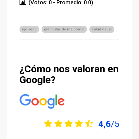
(Votos: 0 - Promedio: 0.0)
ojo seco
glándulas de meibomio
salud visual
¿Cómo nos valoran en
Google?
4,6
/5