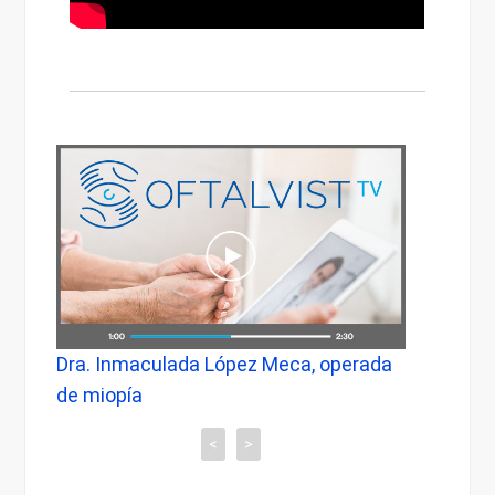
Dra. Inmaculada López Meca, operada
Testi
de miopía
de Co
<
>