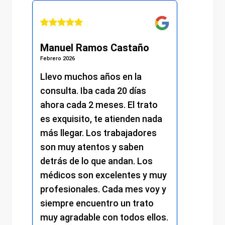
Manuel Ramos Castaño
Juli
Febrero 2026
Febrero 
s.
Llevo muchos años en la
He re
consulta. Iba cada 20 días
excel
.
ahora cada 2 meses. El trato
momen
es exquisito, te atienden nada
me at
más llegar. Los trabajadores
amabi
son muy atentos y saben
y el 
detrás de lo que andan. Los
mantu
médicos son excelentes y muy
trato
profesionales. Cada mes voy y
respe
siempre encuentro un trato
compr
muy agradable con todos ellos.
cada 