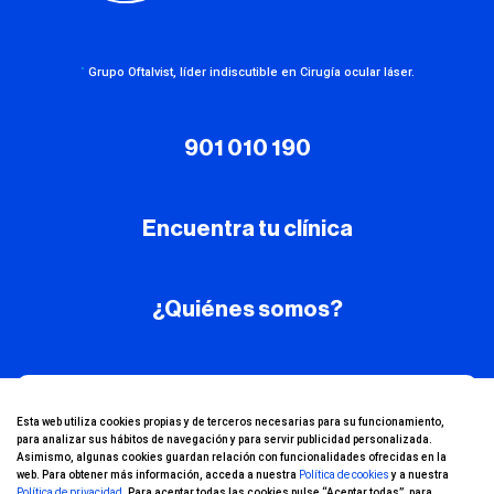
·
Grupo Oftalvist, líder indiscutible en Cirugía ocular láser.
901 010 190
Encuentra tu clínica
¿Quiénes somos?
¡Conoce nuestro
Esta web utiliza cookies propias y de terceros necesarias para su funcionamiento,
para analizar sus hábitos de navegación y para servir publicidad personalizada.
canal de YouTube!
Asimismo, algunas cookies guardan relación con funcionalidades ofrecidas en la
web. Para obtener más información, acceda a nuestra
Política de cookies
y a nuestra
Política de privacidad
. Para aceptar todas las cookies pulse “Aceptar todas”, para