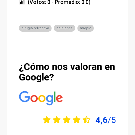
(Votos: 0 - Promedio: 0.0)
cirugía refractiva
opiniones
miopía
¿Cómo nos valoran en
Google?
4,6
/5