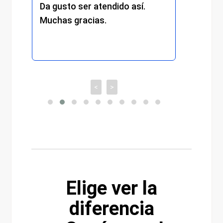
Da gusto ser atendido así.
exper
Muchas gracias.
recom
<
>
Elige ver la
diferencia