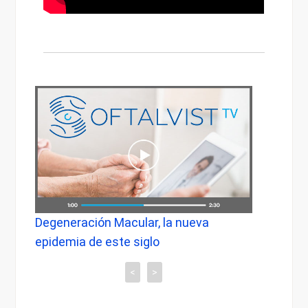
Degeneración Macular, la nueva
La im
epidemia de este siglo
en pa
<
>