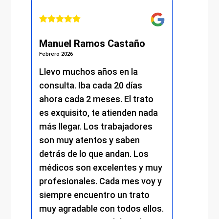
Manuel Ramos Castaño
Juli
Febrero 2026
Febrero 
s.
Llevo muchos años en la
He re
consulta. Iba cada 20 días
excel
.
ahora cada 2 meses. El trato
momen
es exquisito, te atienden nada
me at
más llegar. Los trabajadores
amabi
son muy atentos y saben
y el 
detrás de lo que andan. Los
mantu
médicos son excelentes y muy
trato
profesionales. Cada mes voy y
respe
siempre encuentro un trato
compr
muy agradable con todos ellos.
cada 