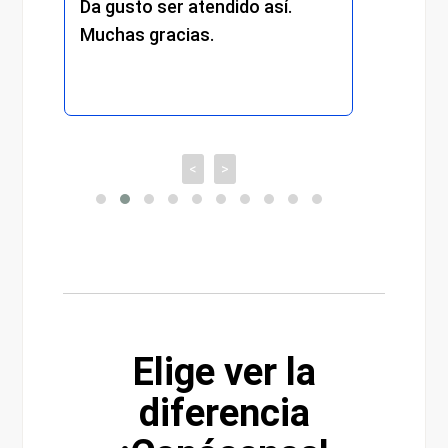
Da gusto ser atendido así.
exper
Muchas gracias.
recom
<
>
Elige ver la
diferencia