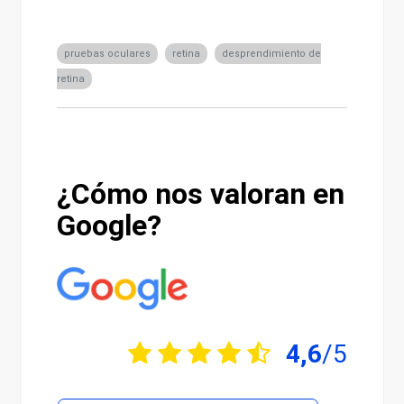
pruebas oculares
retina
desprendimiento de
retina
¿Cómo nos valoran en
Google?
4,6
/5