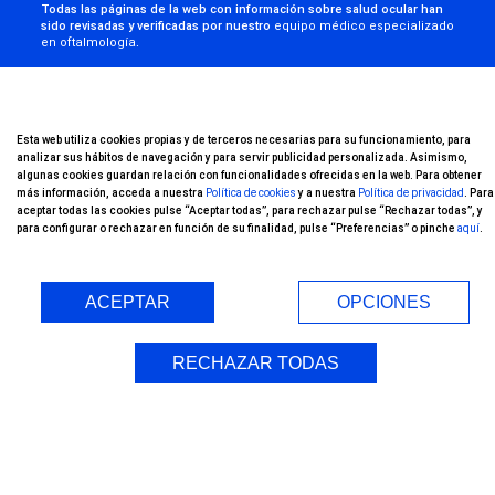
Todas las páginas de la web con información sobre salud ocular han
sido revisadas y verificadas por nuestro
equipo médico especializado
en oftalmología
.
Esta web utiliza cookies propias y de terceros necesarias para su funcionamiento, para
analizar sus hábitos de navegación y para servir publicidad personalizada. Asimismo,
algunas cookies guardan relación con funcionalidades ofrecidas en la web. Para obtener
más información, acceda a nuestra
Política de cookies
y a nuestra
Política de privacidad
. Para
aceptar todas las cookies pulse “Aceptar todas”, para rechazar pulse “Rechazar todas”, y
para configurar o rechazar en función de su finalidad, pulse “Preferencias” o pinche
aquí
.
ACEPTAR
OPCIONES
RECHAZAR TODAS