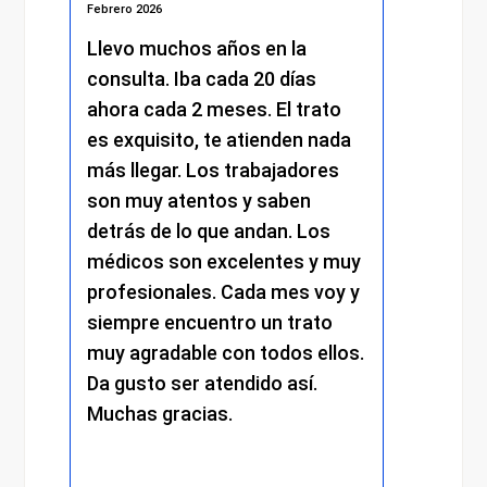
Febrero 2026
Febrero 
s.
Llevo muchos años en la
He re
consulta. Iba cada 20 días
excel
.
ahora cada 2 meses. El trato
momen
es exquisito, te atienden nada
me at
más llegar. Los trabajadores
amabi
son muy atentos y saben
y el 
detrás de lo que andan. Los
mantu
médicos son excelentes y muy
trato
profesionales. Cada mes voy y
respe
siempre encuentro un trato
compr
muy agradable con todos ellos.
cada 
Da gusto ser atendido así.
exper
Muchas gracias.
recom