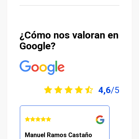
¿Cómo nos valoran en
Google?
4,6
/5
Manuel Ramos Castaño
Juli