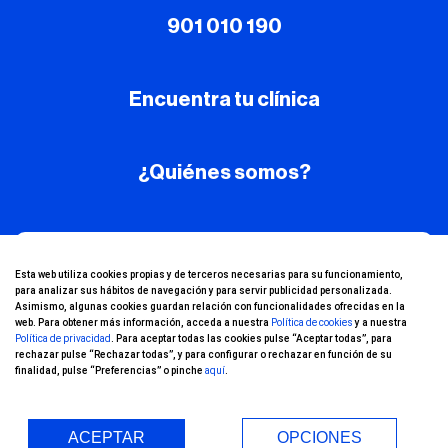
901 010 190
Encuentra tu clínica
¿Quiénes somos?
¡Conoce nuestro
Esta web utiliza cookies propias y de terceros necesarias para su funcionamiento,
para analizar sus hábitos de navegación y para servir publicidad personalizada.
canal de YouTube!
Asimismo, algunas cookies guardan relación con funcionalidades ofrecidas en la
web. Para obtener más información, acceda a nuestra
Política de cookies
y a nuestra
Política de privacidad
. Para aceptar todas las cookies pulse “Aceptar todas”, para
rechazar pulse “Rechazar todas”, y para configurar o rechazar en función de su
finalidad, pulse “Preferencias” o pinche
aquí
.
ACEPTAR
OPCIONES
Entorno Seguro (COVID-19)