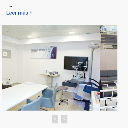
...
Leer más +
<
>