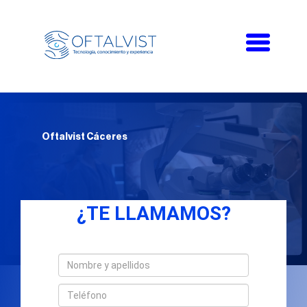
Toggle
navigati
Oftalvist Cáceres
¿TE LLAMAMOS?