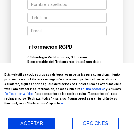
Información RGPD
Oftalmología Vistahermosa, S.L., como
Responsable del Tratamiento, tratará sus datos
con la finalidad de gestionar y dar respuesta a su
solicitud. La base legal para el tratamiento de sus
Esta web utiliza cookies propias y de terceros necesarias para su funcionamiento,
datos se encuentra en el consentimiento. Los
datos personales serán conservados durante los
para analizar sus hábitos de navegación y para servir publicidad personalizada.
plazos previstos en la normativa de aplicación.
Asimismo, algunas cookies guardan relación con funcionalidades ofrecidas en la
Podrá ejercitar sus derechos, así como ponerse
web. Para obtener más información, acceda a nuestra
Política de cookies
y a nuestra
en contacto con nuestro Delegado de Protección
Política de privacidad
. Para aceptar todas las cookies pulse “Aceptar todas”, para
de Datos a través del buzón
rechazar pulse “Rechazar todas”, y para configurar o rechazar en función de su
DPO@grupoasisa.com
. Para más información
finalidad, pulse “Preferencias” o pinche
aquí
.
puede consultar nuestra
Política de Privacidad
.
Consiento el tratamiento de mis datos
ACEPTAR
OPCIONES
para la gestión de mi solicitud