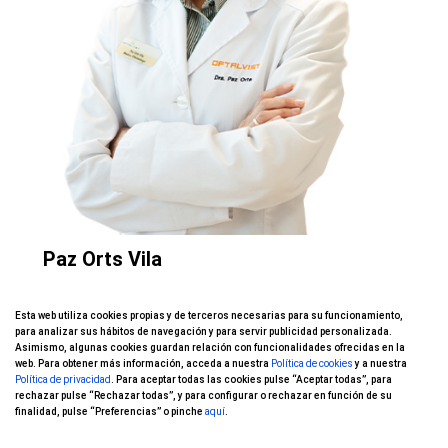
Paz Orts Vila
Cataratas, Cirugía refractiva, Defectos
Esta web utiliza cookies propias y de terceros necesarias para su funcionamiento,
refractivos en la infancia, Estrabismo,
para analizar sus hábitos de navegación y para servir publicidad personalizada.
Presbicia/Vista cansada
Asimismo, algunas cookies guardan relación con funcionalidades ofrecidas en la
web. Para obtener más información, acceda a nuestra
Política de cookies
y a nuestra
Política de privacidad
. Para aceptar todas las cookies pulse “Aceptar todas”, para
rechazar pulse “Rechazar todas”, y para configurar o rechazar en función de su
finalidad, pulse “Preferencias” o pinche
aquí
.