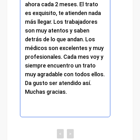
ahora cada 2 meses. El trato
momen
es exquisito, te atienden nada
me at
más llegar. Los trabajadores
amabi
son muy atentos y saben
y el r
detrás de lo que andan. Los
mantu
médicos son excelentes y muy
trato 
profesionales. Cada mes voy y
respe
siempre encuentro un trato
compr
muy agradable con todos ellos.
cada d
Da gusto ser atendido así.
exper
Muchas gracias.
recom
<
>