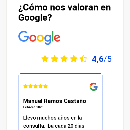
¿Cómo nos valoran en
Google?
4,6
/5
Manuel Ramos Castaño
Juliá
Febrero 2026
Febrero 
s.
Llevo muchos años en la
He re
consulta. Iba cada 20 días
excel