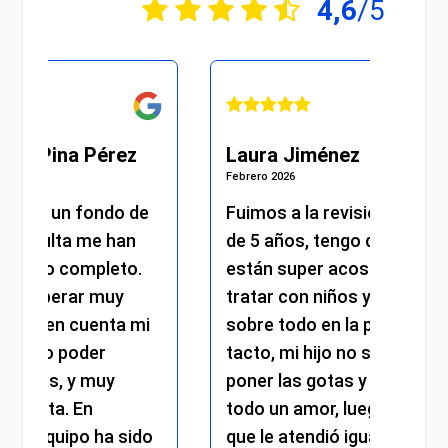
4,6
/5
Pérez
Laura Jiménez
Febrero 2026
ondo de
Fuimos a la revisión de mi hijo
me han
de 5 años, tengo que decir que
pleto.
están super acostumbrados a
r muy
tratar con niños y eso se nota
uenta mi
sobre todo en la paciencia y el
der
tacto, mi hijo no se dejaba
muy
poner las gotas y la chica fue
n
todo un amor, luego el médico
o ha sido
que le atendió igual, solo tengo