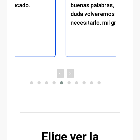
.
buenas palabras, sin ninguna
duda volveremos en caso de
necesitarlo, mil gracias.
<
>
Elige ver la