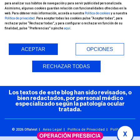
para analizar sus hábitos de navegación y para servir publicidad personalizada.
canal de YouTube!
Asimismo, algunas cookies guardan relación con funcionalidades ofrecidas en la
web. Para obtener más información, acceda a nuestra
Política de cookies
y a nuestra
Política de privacidad
. Para aceptar todas las cookies pulse “Aceptar todas”, para
rechazar pulse “Rechazar todas”, y para configurar o rechazar en función de su
finalidad, pulse “Preferencias” o pinche
aquí
.
ACEPTAR
OPCIONES
Entorno Seguro (COVID-19)
RECHAZAR TODAS
Los textos de este blog han sido revisados, o
bien redactados, por personal médico
especializado según la patología ocular
tratada.
© 2026 Oftalvist |
Aviso Legal
|
Política de Privacidad
|
Política de
X
Cookies