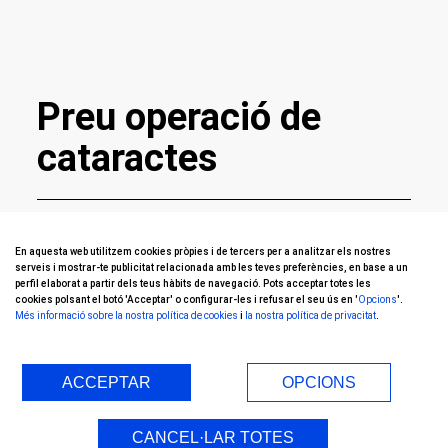
Preu operació de
cataractes
En aquesta web utilitzem cookies pròpies i de tercers per a analitzar els nostres
serveis i mostrar-te publicitat relacionada amb les teves preferències, en base a un
Des de
1.800€
perfil elaborat a partir dels teus hàbits de navegació. Pots acceptar totes les
cookies polsant el botó 'Acceptar' o configurar-les i refusar el seu ús en '
Opcions
'.
Més informació sobre la nostra política de cookies
i
la nostra política de privacitat
.
cada ull
ACCEPTAR
OPCIONS
Inclou totes les visites
postoperatòries fins l'alta
CANCEL·LAR TOTES