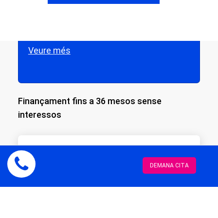
mèdica
Veure més
Finançament fins a 36 mesos sense
interessos
300
6 mesos
€ / mes
DEMANA CITA
per ull
Sense interessos