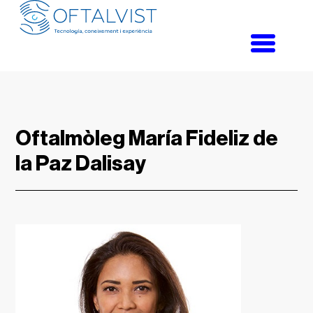
Toggle
navigati
Oftalmòleg María Fideliz de
la Paz Dalisay