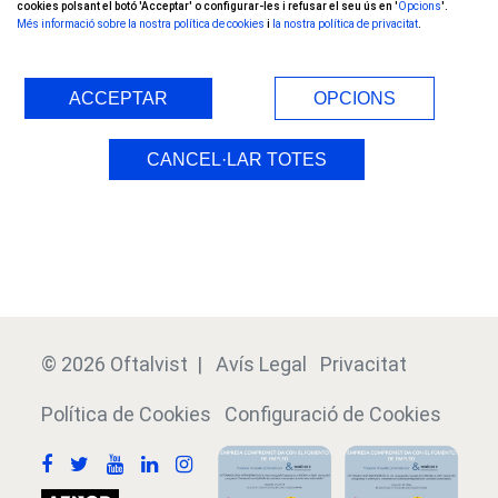
cookies polsant el botó 'Acceptar' o configurar-les i refusar el seu ús en '
Opcions
'.
Més informació sobre la nostra política de cookies
i
la nostra política de privacitat
.
Medicina Estètica Facial
ACCEPTAR
OPCIONS
Equip mèdic
CANCEL·LAR TOTES
Clíniques
Finançament
© 2026 Oftalvist |
Avís Legal
Privacitat
Política de Cookies
Configuració de Cookies