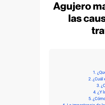
Agujero ma
las cau
tr
1. ¿Qu
2. ¿Cuál
3. ¿
4. ¿Y 
5. ¿Cómo