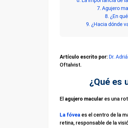
6. La importancia de l
7. Agujero m
8. ¿En qu
9. ¿Hacia dónde v
Artículo escrito por
:
Dr. Adr
Oftalvist.
¿Qué es 
El
agujero macular
es una rot
La fóvea
es el centro de la má
retina, responsable de la visió