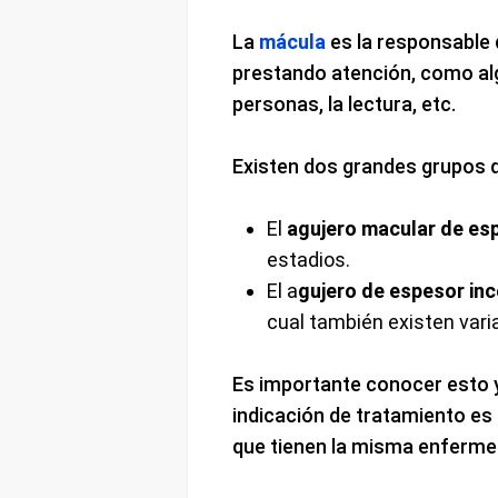
La
mácula
es la responsable 
prestando atención, como alg
personas, la lectura, etc.
Existen dos grandes grupos 
El
agujero macular de es
estadios.
El a
gujero de espesor in
cual también existen vari
Es importante conocer esto ya
indicación de tratamiento es
que tienen la misma enfermed