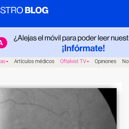
fas
Artículos médicos
Oftalvist TV
Opiniones
Not