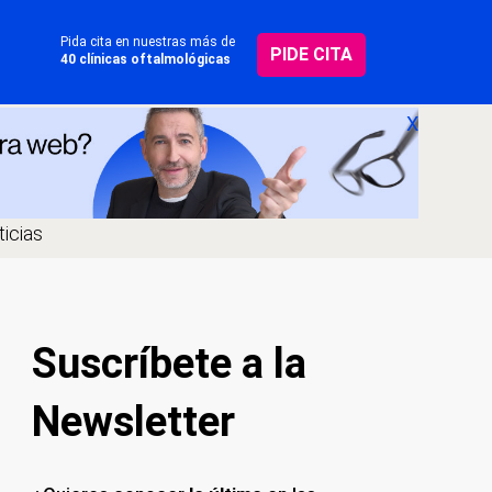
Pida cita en nuestras más de
PIDE CITA
40 clínicas oftalmológicas
X
icias
Suscríbete a la
Newsletter