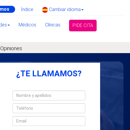
amos
Índice
Cambiar idioma
ades
Médicos
Clínicas
PIDE CITA
Opiniones
¿TE LLAMAMOS?