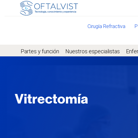
Cirugía Refractiva
P
Partes y función
Nuestros especialistas
Enfe
Vitrectomía