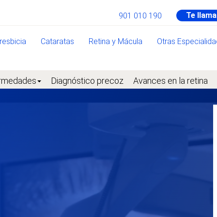
Te llam
901 010 190
resbicia
Cataratas
Retina y Mácula
Otras Especialid
rmedades
Diagnóstico precoz
Avances en la retina