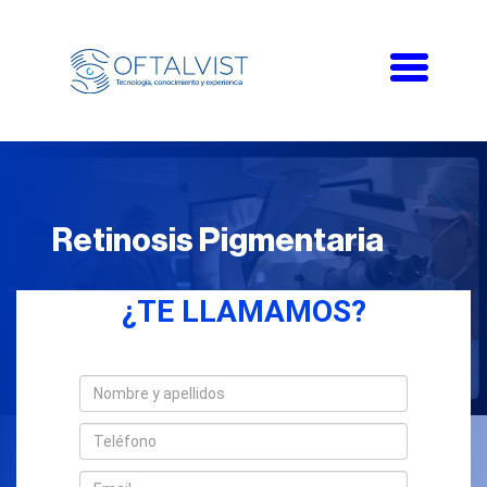
Toggle
navigati
Retinosis Pigmentaria
¿TE LLAMAMOS?