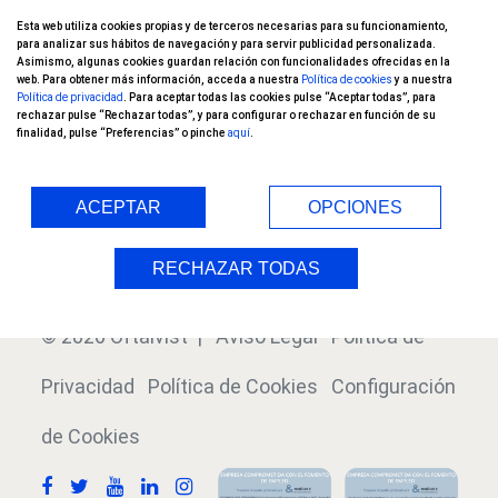
Esta web utiliza cookies propias y de terceros necesarias para su funcionamiento,
Nuestros pacientes opinan
para analizar sus hábitos de navegación y para servir publicidad personalizada.
Asimismo, algunas cookies guardan relación con funcionalidades ofrecidas en la
web. Para obtener más información, acceda a nuestra
Política de cookies
y a nuestra
Ensayos Clínicos
Política de privacidad
. Para aceptar todas las cookies pulse “Aceptar todas”, para
rechazar pulse “Rechazar todas”, y para configurar o rechazar en función de su
finalidad, pulse “Preferencias” o pinche
aquí
.
Blog
Índice
ACEPTAR
OPCIONES
RECHAZAR TODAS
© 2026 Oftalvist |
Aviso Legal
Política de
Privacidad
Política de Cookies
Configuración
de Cookies