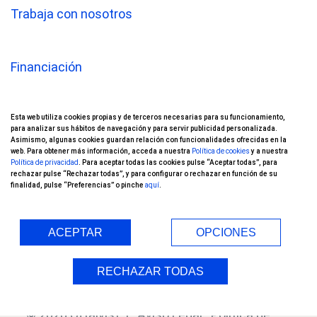
Trabaja con nosotros
Financiación
Oftalvist TV
Esta web utiliza cookies propias y de terceros necesarias para su funcionamiento,
Nuestros pacientes opinan
para analizar sus hábitos de navegación y para servir publicidad personalizada.
Asimismo, algunas cookies guardan relación con funcionalidades ofrecidas en la
web. Para obtener más información, acceda a nuestra
Política de cookies
y a nuestra
Ensayos Clínicos
Política de privacidad
. Para aceptar todas las cookies pulse “Aceptar todas”, para
rechazar pulse “Rechazar todas”, y para configurar o rechazar en función de su
finalidad, pulse “Preferencias” o pinche
aquí
.
Blog
Índice
ACEPTAR
OPCIONES
RECHAZAR TODAS
© 2026 Oftalvist |
Aviso Legal
Política de