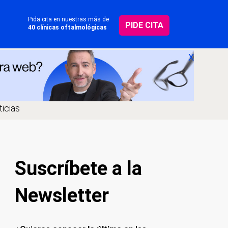
Pida cita en nuestras más de
PIDE CITA
40 clínicas oftalmológicas
X
icias
Suscríbete a la
Newsletter