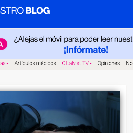
fas
Artículos médicos
Oftalvist TV
Opiniones
Not