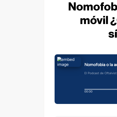
Nomofobia
móvil 
s