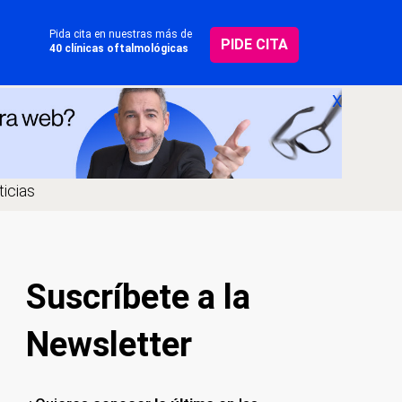
Pida cita en nuestras más de
PIDE CITA
40 clínicas oftalmológicas
X
icias
Suscríbete a la
Newsletter