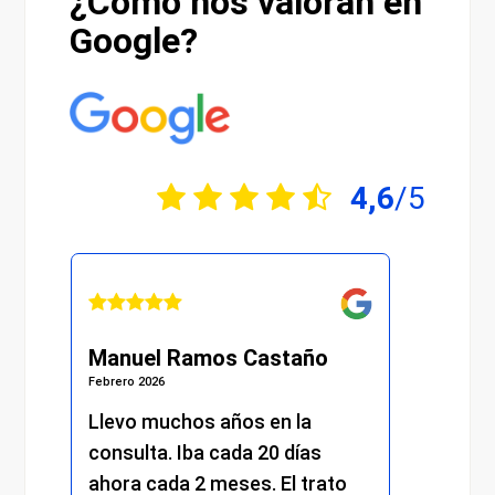
¿Cómo nos valoran en
Google?
4,6
/5
el Ramos Castaño
Julián Martínez Mo
2026
Febrero 2026
 muchos años en la
He recibido una atenc
ta. Iba cada 20 días
excelente desde el pr
cada 2 meses. El trato
momento. Desde la r