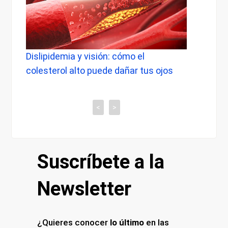
 visión: cómo el
Dolor de cabeza al desper
to puede dañar tus ojos
cuándo preocuparse y qué
tiene con tu vista
<
>
Suscríbete a la
Newsletter
¿Quieres conocer
lo último
en las