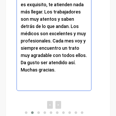
uisito, te atienden nada
me atendieron con m
egar. Los trabajadores
amabilidad y profesio
uy atentos y saben
y el resto del persona
 de lo que andan. Los
mantuvo el mismo niv
os son excelentes y muy
trato cercano, eficien
sionales. Cada mes voy y
respetuoso. Se nota e
re encuentro un trato
compromiso y la dedi
gradable con todos ellos.
cada detalle. Sin duda
to ser atendido así.
experiencia muy posit
s gracias.
recomiendo totalmen
<
>