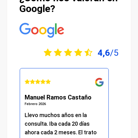
Google?
4,6
/5
nuel Ramos Castaño
Julián Martínez 
ero 2026
Febrero 2026
vo muchos años en la
He recibido una at
sulta. Iba cada 20 días
excelente desde el
ra cada 2 meses. El trato
momento. Desde l