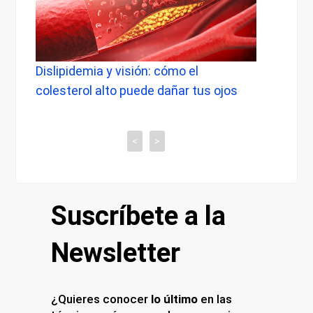
ia y visión: cómo el
Dolor de cabeza al de
l alto puede dañar tus ojos
cuándo preocuparse y
tiene con tu vista
<
>
Suscríbete a la
Newsletter
¿Quieres conocer
lo último
en las