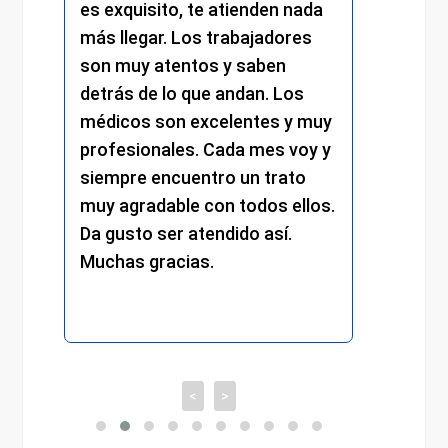
exquisito, te atienden nada
me atendieron co
 llegar. Los trabajadores
amabilidad y profe
n muy atentos y saben
y el resto del pers
rás de lo que andan. Los
mantuvo el mismo 
dicos son excelentes y muy
trato cercano, efic
fesionales. Cada mes voy y
respetuoso. Se not
mpre encuentro un trato
compromiso y la d
 agradable con todos ellos.
cada detalle. Sin d
gusto ser atendido así.
experiencia muy po
chas gracias.
recomiendo total
<
>