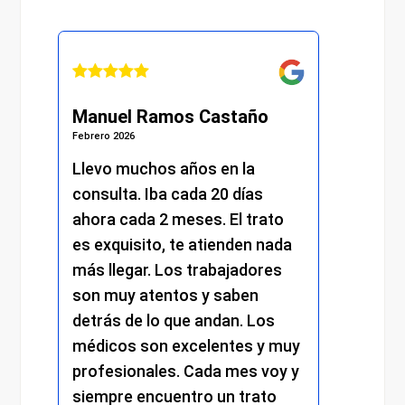
uel Ramos Castaño
Julián Martínez Mo
 2026
Febrero 2026
o muchos años en la
He recibido una aten
lta. Iba cada 20 días
excelente desde el p
 cada 2 meses. El trato
momento. Desde la 
quisito, te atienden nada
me atendieron con 
legar. Los trabajadores
amabilidad y profesi
muy atentos y saben
y el resto del person
s de lo que andan. Los
mantuvo el mismo ni
cos son excelentes y muy
trato cercano, eficie
esionales. Cada mes voy y
respetuoso. Se nota 
pre encuentro un trato
compromiso y la ded