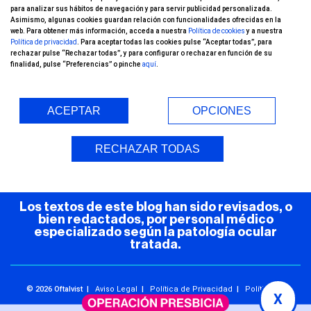
para analizar sus hábitos de navegación y para servir publicidad personalizada.
canal de YouTube!
Asimismo, algunas cookies guardan relación con funcionalidades ofrecidas en la
web. Para obtener más información, acceda a nuestra
Política de cookies
y a nuestra
Política de privacidad
. Para aceptar todas las cookies pulse “Aceptar todas”, para
rechazar pulse “Rechazar todas”, y para configurar o rechazar en función de su
finalidad, pulse “Preferencias” o pinche
aquí
.
ACEPTAR
OPCIONES
Entorno Seguro (COVID-19)
RECHAZAR TODAS
Los textos de este blog han sido revisados, o
bien redactados, por personal médico
especializado según la patología ocular
tratada.
© 2026 Oftalvist |
Aviso Legal
|
Política de Privacidad
|
Política de
X
Cookies