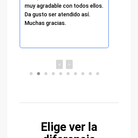
gradable con todos ellos.
cada detalle. Sin dud
sto ser atendido así.
experiencia muy posi
as gracias.
recomiendo totalme
<
>
Elige ver la