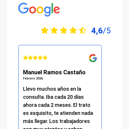
4,6
/5
l Ramos Castaño
Julián Martínez Moli
26
Febrero 2026
uchos años en la
He recibido una atenci
a. Iba cada 20 días
excelente desde el pri
ada 2 meses. El trato
momento. Desde la re
isito, te atienden nada
me atendieron con mu
gar. Los trabajadores
amabilidad y profesion