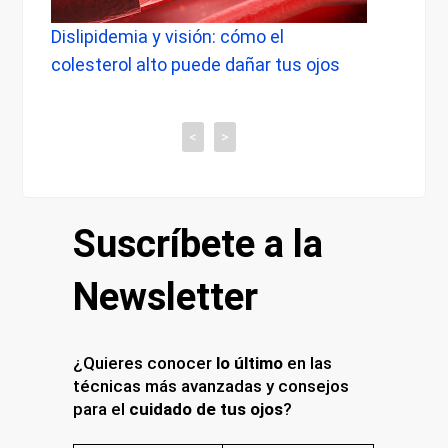
 visión: cómo el
Dolor de cabeza al desper
to puede dañar tus ojos
cuándo preocuparse y qué
tiene con tu vista
<
>
Suscríbete a la
Newsletter
¿Quieres conocer
lo último
en las
técnicas más avanzadas y consejos
para el
cuidado de tus ojos
?