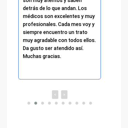
y atentos y saben
y el resto del personal
de lo que andan. Los
mantuvo el mismo nive
s son excelentes y muy
trato cercano, eficient
onales. Cada mes voy y
respetuoso. Se nota el
 encuentro un trato
compromiso y la dedic
adable con todos ellos.
cada detalle. Sin duda,
o ser atendido así.
experiencia muy positi
 gracias.
recomiendo totalment
<
>