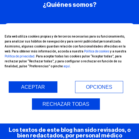
¿Quiénes somos?
¡Conoce nuestro
Esta web utiliza cookies propias y de terceros necesarias para su funcionamiento,
para analizar sus hábitos de navegación y para servir publicidad personalizada.
canal de YouTube!
Asimismo, algunas cookies guardan relación con funcionalidades ofrecidas en la
web. Para obtener más información, acceda a nuestra
Política de cookies
y a nuestra
Política de privacidad
. Para aceptar todas las cookies pulse “Aceptar todas”, para
rechazar pulse “Rechazar todas”, y para configurar o rechazar en función de su
finalidad, pulse “Preferencias” o pinche
aquí
.
ACEPTAR
OPCIONES
Entorno Seguro (COVID-19)
RECHAZAR TODAS
Los textos de este blog han sido revisados, o
bien redactados, por personal médico