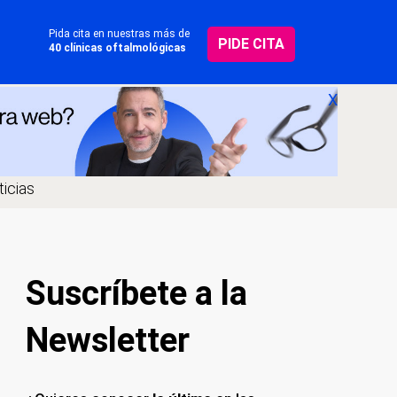
Pida cita en nuestras más de
PIDE CITA
40 clínicas oftalmológicas
X
icias
Suscríbete a la
Newsletter