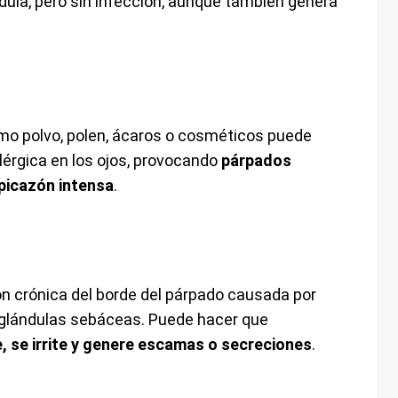
dula, pero sin infección, aunque también genera
mo polvo, polen, ácaros o cosméticos puede
érgica en los ojos, provocando
párpados
picazón intensa
.
ón crónica del borde del párpado causada por
s glándulas sebáceas. Puede hacer que
, se irrite y genere escamas o secreciones
.