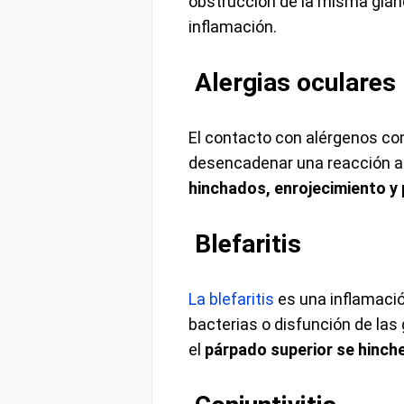
obstrucción de la misma glán
inflamación.
Alergias oculares
El contacto con alérgenos co
desencadenar una reacción al
hinchados, enrojecimiento y 
Blefaritis
La blefaritis
es una inflamaci
bacterias o disfunción de la
el
párpado superior se hinche