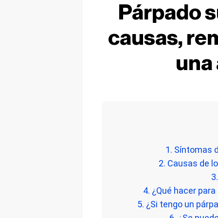
Párpado s
causas, re
una 
1. Síntomas 
2. Causas de l
3
4. ¿Qué hacer para
5. ¿Si tengo un párp
6. ¿Se puede