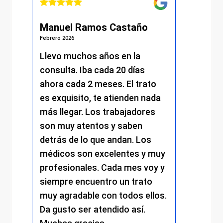
l Ramos Castaño
Julián Martínez Mol
026
Febrero 2026
muchos años en la
He recibido una atenc
ta. Iba cada 20 días
excelente desde el pr
cada 2 meses. El trato
momento. Desde la re
uisito, te atienden nada
me atendieron con m
egar. Los trabajadores
amabilidad y profesio
y atentos y saben
y el resto del personal
 de lo que andan. Los
mantuvo el mismo niv
s son excelentes y muy
trato cercano, eficien
ionales. Cada mes voy y
respetuoso. Se nota e
e encuentro un trato
compromiso y la dedi
radable con todos ellos.
cada detalle. Sin duda
to ser atendido así.
experiencia muy posit