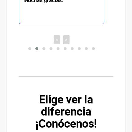
 gracias.
recomiendo totalment
<
>
Elige ver la
diferencia
¡Conócenos!