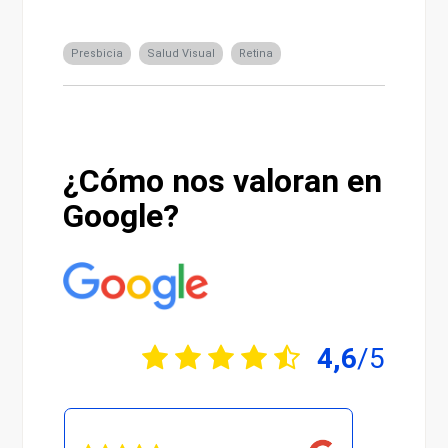
Presbicia
Salud Visual
Retina
¿Cómo nos valoran en
Google?
4,6
/5