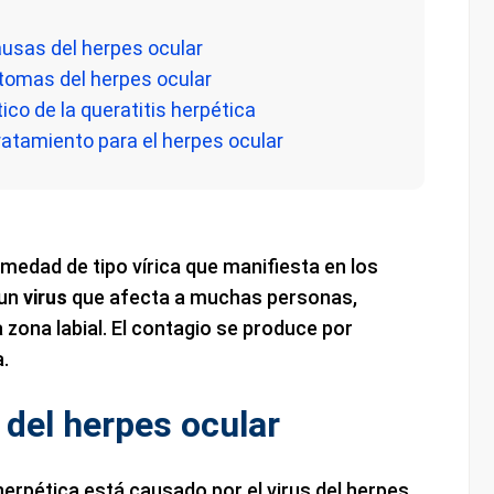
ausas del herpes ocular
ntomas del herpes ocular
ico de la queratitis herpética
tratamiento para el herpes ocular
medad de tipo vírica que manifiesta en los
 un
virus
que afecta a muchas personas,
a zona labial. El contagio se produce por
a.
del herpes ocular
 herpética está causado por el virus del herpes.