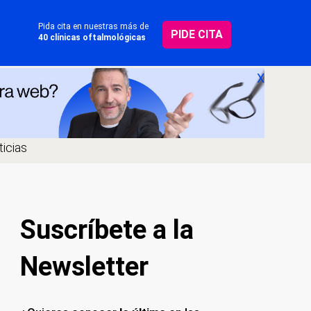
Pida cita en nuestras más de
PIDE CITA
40 clínicas oftalmológicas
X
icias
Suscríbete a la
Newsletter