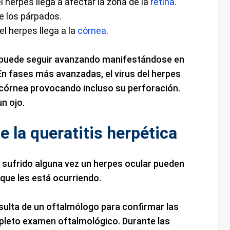
el herpes llega a afectar la zona de la
retina.
de los párpados.
el herpes llega a la
córnea.
d puede seguir avanzando manifestándose en
 En fases más avanzadas, el virus del herpes
córnea provocando incluso su perforación.
n ojo.
e la queratitis herpética
 sufrido alguna vez un herpes ocular pueden
 que les está ocurriendo.
nsulta de un oftalmólogo para confirmar las
leto examen oftalmológico. Durante las