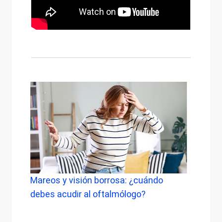
Mareos y visión borrosa: ¿cuándo
Epífo
debes acudir al oftalmólogo?
lagri