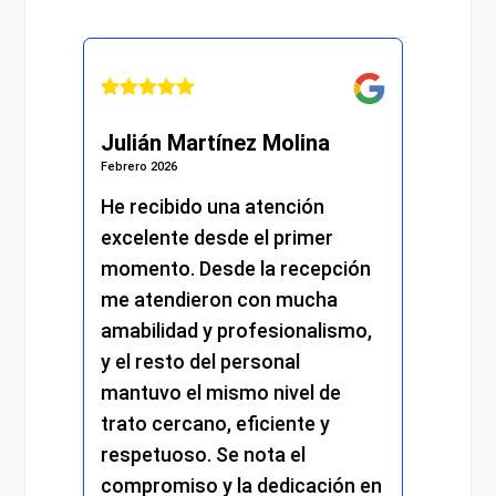
Julián Martínez Molina
Marí
Febrero 2026
Febrero 
He recibido una atención
Fui p
excelente desde el primer
ojos 
momento. Desde la recepción
hecho
a
me atendieron con mucha
He te
amabilidad y profesionalismo,
poco,
y el resto del personal
situa
mantuvo el mismo nivel de
poner
uy
trato cercano, eficiente y
todo.
 y
respetuoso. Se nota el
gener
compromiso y la dedicación en
muy a