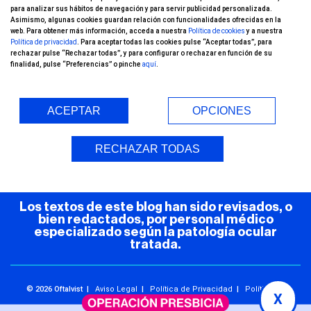
para analizar sus hábitos de navegación y para servir publicidad personalizada.
canal de YouTube!
Asimismo, algunas cookies guardan relación con funcionalidades ofrecidas en la
web. Para obtener más información, acceda a nuestra
Política de cookies
y a nuestra
Política de privacidad
. Para aceptar todas las cookies pulse “Aceptar todas”, para
rechazar pulse “Rechazar todas”, y para configurar o rechazar en función de su
finalidad, pulse “Preferencias” o pinche
aquí
.
ACEPTAR
OPCIONES
Entorno Seguro (COVID-19)
RECHAZAR TODAS
Los textos de este blog han sido revisados, o
bien redactados, por personal médico
especializado según la patología ocular
tratada.
© 2026 Oftalvist |
Aviso Legal
|
Política de Privacidad
|
Política de
X
Cookies