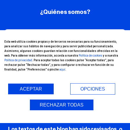
¿Quiénes somos?
¡Conoce nuestro
Esta web utiliza cookies propias y de terceros necesarias para su funcionamiento,
para analizar sus hábitos de navegación y para servir publicidad personalizada.
canal de YouTube!
Asimismo, algunas cookies guardan relación con funcionalidades ofrecidas en la
web. Para obtener más información, acceda a nuestra
Política de cookies
y a nuestra
Política de privacidad
. Para aceptar todas las cookies pulse “Aceptar todas”, para
rechazar pulse “Rechazar todas”, y para configurar o rechazar en función de su
finalidad, pulse “Preferencias” o pinche
aquí
.
ACEPTAR
OPCIONES
Entorno Seguro (COVID-19)
RECHAZAR TODAS
Los textos de este blog han sido revisados, o