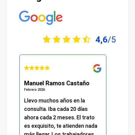
4,6
/5
Manuel Ramos Castaño
Julián Martí
Febrero 2026
Febrero 2026
Llevo muchos años en la
He recibido u
consulta. Iba cada 20 días
excelente des
ahora cada 2 meses. El trato
momento. Des
es exquisito, te atienden nada
me atendiero
más llegar. Los trabajadores
amabilidad y 