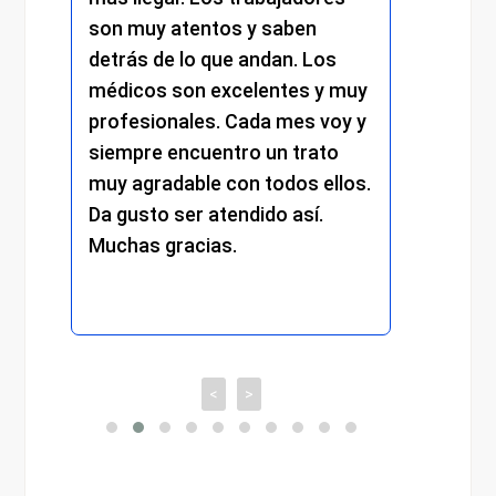
son muy atentos y saben
y el resto del
detrás de lo que andan. Los
mantuvo el mi
médicos son excelentes y muy
trato cercano,
profesionales. Cada mes voy y
respetuoso. S
siempre encuentro un trato
compromiso y
muy agradable con todos ellos.
cada detalle. 
Da gusto ser atendido así.
experiencia m
Muchas gracias.
recomiendo t
<
>