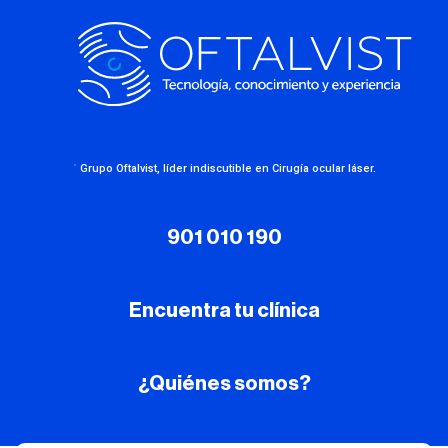
·
Grupo Oftalvist, líder indiscutible en Cirugía ocular láser.
901 010 190
Encuentra tu clínica
¿Quiénes somos?