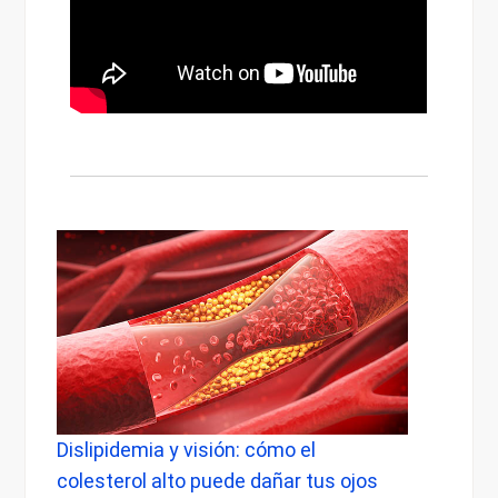
Dislipidemia y visión: cómo el
Dolor d
colesterol alto puede dañar tus ojos
cuándo 