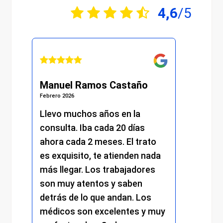
4,6
/5
Manuel Ramos Castaño
Julián
Febrero 2026
Febrero 20
.
Llevo muchos años en la
He reci
consulta. Iba cada 20 días
excelen
ahora cada 2 meses. El trato
moment
es exquisito, te atienden nada
me ate
más llegar. Los trabajadores
amabili
son muy atentos y saben
y el re
detrás de lo que andan. Los
mantuv
médicos son excelentes y muy
trato c