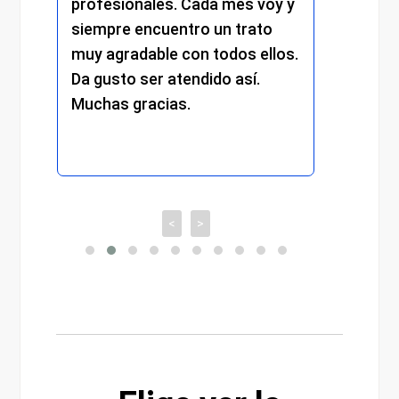
profesionales. Cada mes voy y
respetu
siempre encuentro un trato
compro
muy agradable con todos ellos.
cada de
Da gusto ser atendido así.
experie
Muchas gracias.
recomi
<
>