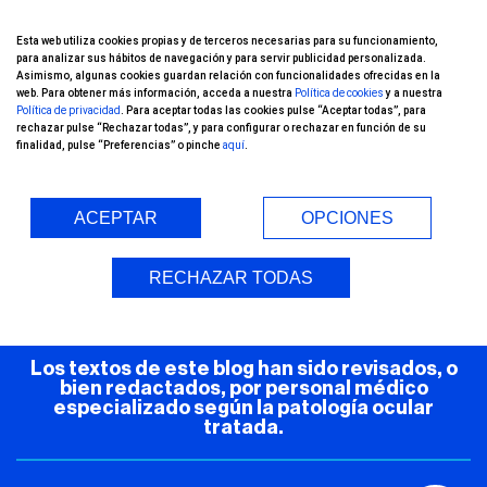
¡Conoce nuestro
Esta web utiliza cookies propias y de terceros necesarias para su funcionamiento,
para analizar sus hábitos de navegación y para servir publicidad personalizada.
canal de YouTube!
Asimismo, algunas cookies guardan relación con funcionalidades ofrecidas en la
web. Para obtener más información, acceda a nuestra
Política de cookies
y a nuestra
Política de privacidad
. Para aceptar todas las cookies pulse “Aceptar todas”, para
rechazar pulse “Rechazar todas”, y para configurar o rechazar en función de su
finalidad, pulse “Preferencias” o pinche
aquí
.
ACEPTAR
OPCIONES
Entorno Seguro (COVID-19)
RECHAZAR TODAS
Los textos de este blog han sido revisados, o
bien redactados, por personal médico
especializado según la patología ocular
tratada.