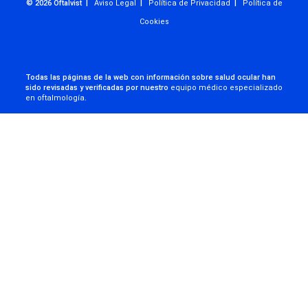
© 2026 Oftalvist |
Aviso Legal
|
Política de Privacidad
|
Política de
Cookies
Todas las páginas de la web con información sobre salud ocular han
sido revisadas y verificadas por nuestro
equipo médico especializado
en oftalmología
.