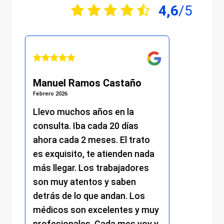
4,6
/5
astaño
Julián Martínez Molina
Febrero 2026
en la
He recibido una atención
20 días
excelente desde el primer
 El trato
momento. Desde la recepción
ienden nada
me atendieron con mucha
bajadores
amabilidad y profesionalismo,
 saben
y el resto del personal
dan. Los
mantuvo el mismo nivel de
entes y muy
trato cercano, eficiente y
a mes voy y
respetuoso. Se nota el