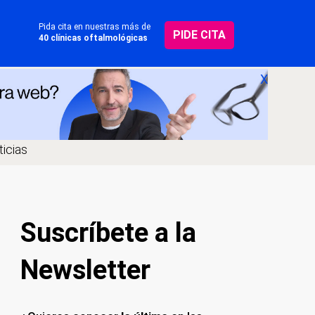
Pida cita en nuestras más de
PIDE CITA
40 clínicas oftalmológicas
X
icias
Suscríbete a la
Newsletter